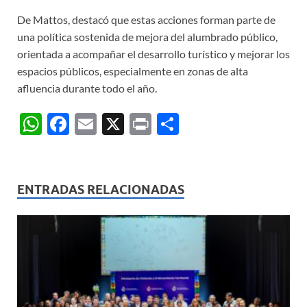
De Mattos, destacó que estas acciones forman parte de
una política sostenida de mejora del alumbrado público,
orientada a acompañar el desarrollo turístico y mejorar los
espacios públicos, especialmente en zonas de alta
afluencia durante todo el año.
W
F
E
X
P
C
h
ac
m
ri
o
at
e
ail
nt
m
s
b
p
ENTRADAS RELACIONADAS
A
o
ar
p
o
ti
p
k
r