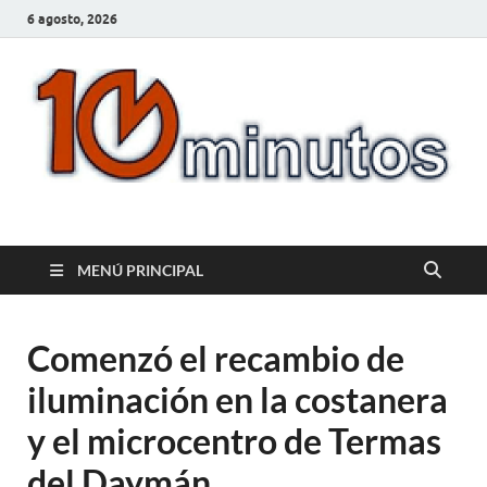
6 agosto, 2026
10minutos.com.uy
Tu conexión con Salto
MENÚ PRINCIPAL
Comenzó el recambio de
iluminación en la costanera
y el microcentro de Termas
del Daymán