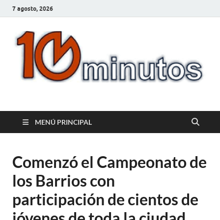
7 agosto, 2026
10minutos.com.uy
Tu conexión con Salto
MENÚ PRINCIPAL
Comenzó el Campeonato de
los Barrios con
participación de cientos de
jóvenes de toda la ciudad