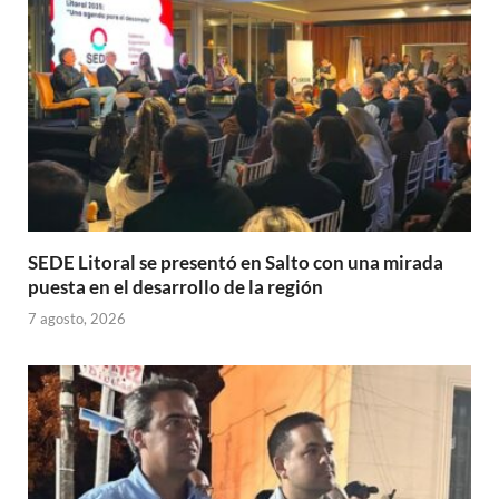
p
k
r
SEDE Litoral se presentó en Salto con una mirada
puesta en el desarrollo de la región
7 agosto, 2026