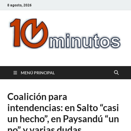
8 agosto, 2026
10minutos.com.uy
Tu conexión con Salto
MENÚ PRINCIPAL
Coalición para
intendencias: en Salto “casi
un hecho”, en Paysandú “un
no” y varias dudas