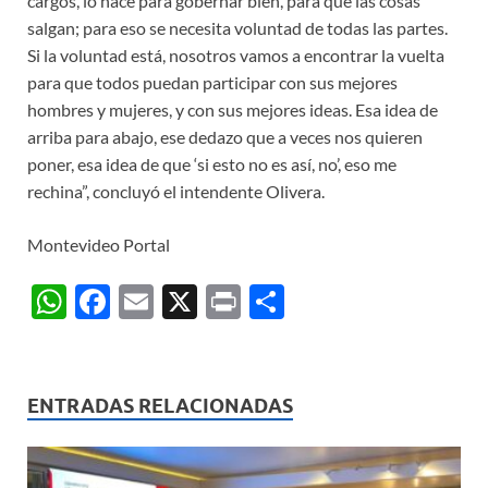
cargos, lo hace para gobernar bien, para que las cosas
salgan; para eso se necesita voluntad de todas las partes.
Si la voluntad está, nosotros vamos a encontrar la vuelta
para que todos puedan participar con sus mejores
hombres y mujeres, y con sus mejores ideas. Esa idea de
arriba para abajo, ese dedazo que a veces nos quieren
poner, esa idea de que ‘si esto no es así, no’, eso me
rechina”, concluyó el intendente Olivera.
Montevideo Portal
W
F
E
X
P
C
h
ac
m
ri
o
at
e
ail
nt
m
s
b
p
ENTRADAS RELACIONADAS
A
o
ar
p
o
ti