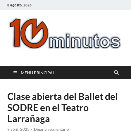
8 agosto, 2026
10minutos.com.uy
Tu conexión con Salto
MENÚ PRINCIPAL
Clase abierta del Ballet del
SODRE en el Teatro
Larrañaga
9 abril, 2023
-
Dejar un comentario