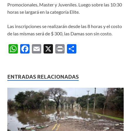
Promocionales, Master y Juveniles. Luego sobre las 10:30
horas se largará en la categoría Elite.
Las inscripciones se realizarán desde las 8 horas y el costo
de las mismas será de $ 300, las Damas son sin costo.
W
F
E
X
P
C
h
ac
m
ri
o
at
e
ail
nt
m
s
b
p
ENTRADAS RELACIONADAS
A
o
ar
p
o
ti
p
k
r