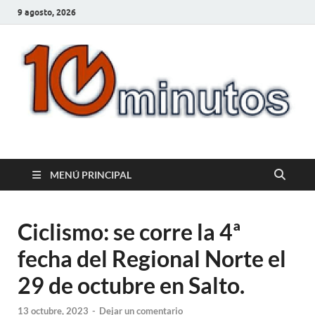
9 agosto, 2026
10minutos.com.uy
Tu conexión con Salto
MENÚ PRINCIPAL
Ciclismo: se corre la 4ª
fecha del Regional Norte el
29 de octubre en Salto.
13 octubre, 2023
-
Dejar un comentario