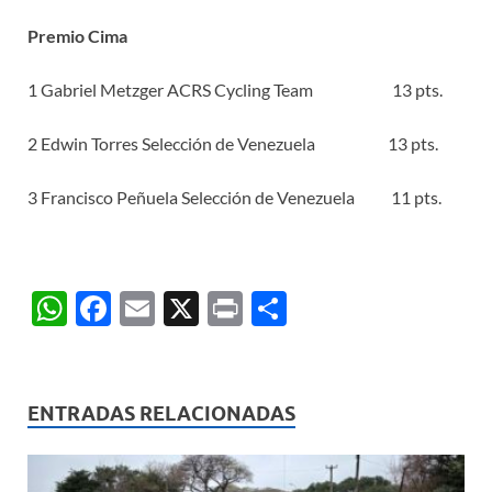
Premio Cima
1 Gabriel Metzger ACRS Cycling Team 13 pts.
2 Edwin Torres Selección de Venezuela 13 pts.
3 Francisco Peñuela Selección de Venezuela 11 pts.
W
F
E
X
P
C
h
ac
m
ri
o
at
e
ail
nt
m
s
b
p
ENTRADAS RELACIONADAS
A
o
ar
p
o
ti