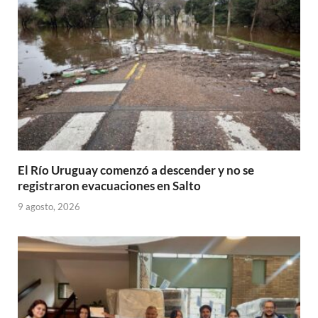
p
k
r
El Río Uruguay comenzó a descender y no se
registraron evacuaciones en Salto
9 agosto, 2026