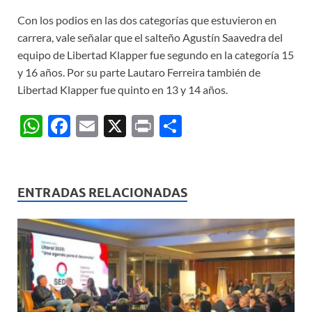
Con los podios en las dos categorías que estuvieron en
carrera, vale señalar que el salteño Agustín Saavedra del
equipo de Libertad Klapper fue segundo en la categoría 15
y 16 años. Por su parte Lautaro Ferreira también de
Libertad Klapper fue quinto en 13 y 14 años.
W
F
E
X
P
C
h
ac
m
ri
o
at
e
ail
nt
m
s
b
p
ENTRADAS RELACIONADAS
A
o
ar
p
o
ti
p
k
r