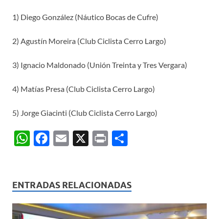
1) Diego González (Náutico Bocas de Cufre)
2) Agustín Moreira (Club Ciclista Cerro Largo)
3) Ignacio Maldonado (Unión Treinta y Tres Vergara)
4) Matías Presa (Club Ciclista Cerro Largo)
5) Jorge Giacinti (Club Ciclista Cerro Largo)
W
F
E
X
P
C
h
ac
m
ri
o
at
e
ail
nt
m
s
b
p
ENTRADAS RELACIONADAS
A
o
ar
p
o
ti