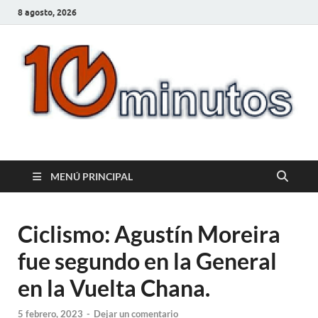
8 agosto, 2026
10minutos.com.uy
Tu conexión con Salto
MENÚ PRINCIPAL
Ciclismo: Agustín Moreira
fue segundo en la General
en la Vuelta Chana.
5 febrero, 2023
-
Dejar un comentario