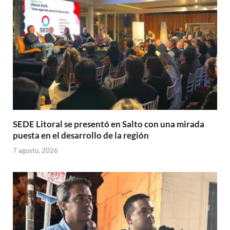
p
k
r
SEDE Litoral se presentó en Salto con una mirada
puesta en el desarrollo de la región
7 agosto, 2026