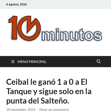
6 agosto, 2026
10minutos.com.uy
Tu conexión con Salto
MENÚ PRINCIPAL
Ceibal le ganó 1 a 0 a El
Tanque y sigue solo en la
punta del Salteño.
18 noviembre, 2022
-
Dejar un comentario