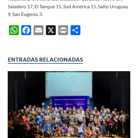
Saladero 17, El Tanque 15, Sud América 15, Salto Uruguay
9, San Eugenio 3.
W
F
E
X
P
C
h
ac
m
ri
o
at
e
ail
nt
m
s
b
p
ENTRADAS RELACIONADAS
A
o
ar
p
o
ti
p
k
r