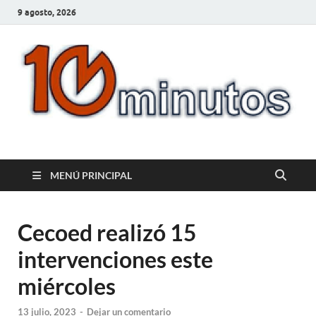
9 agosto, 2026
10minutos.com.uy
Tu conexión con Salto
MENÚ PRINCIPAL
Cecoed realizó 15
intervenciones este
miércoles
13 julio, 2023
-
Dejar un comentario