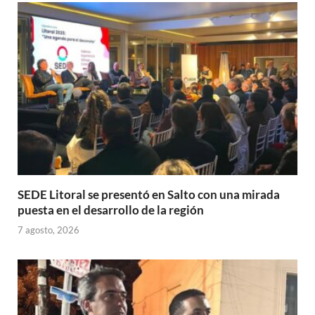
p
o
ti
p
k
r
SEDE Litoral se presentó en Salto con una mirada
puesta en el desarrollo de la región
7 agosto, 2026