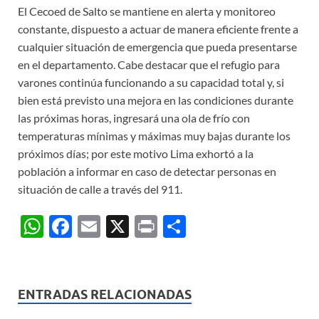
El Cecoed de Salto se mantiene en alerta y monitoreo
constante, dispuesto a actuar de manera eficiente frente a
cualquier situación de emergencia que pueda presentarse
en el departamento. Cabe destacar que el refugio para
varones continúa funcionando a su capacidad total y, si
bien está previsto una mejora en las condiciones durante
las próximas horas, ingresará una ola de frío con
temperaturas mínimas y máximas muy bajas durante los
próximos días; por este motivo Lima exhortó a la
población a informar en caso de detectar personas en
situación de calle a través del 911.
W
F
E
X
P
C
h
ac
m
ri
o
at
e
ail
nt
m
s
b
p
ENTRADAS RELACIONADAS
A
o
ar