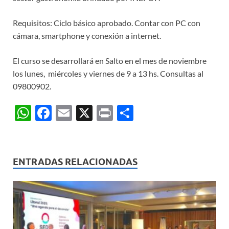
Requisitos: Ciclo básico aprobado. Contar con PC con
cámara, smartphone y conexión a internet.
El curso se desarrollará en Salto en el mes de noviembre
los lunes, miércoles y viernes de 9 a 13 hs. Consultas al
09800902.
W
F
E
X
P
C
h
ac
m
ri
o
at
e
ail
nt
m
s
b
p
ENTRADAS RELACIONADAS
A
o
ar
p
o
ti
p
k
r