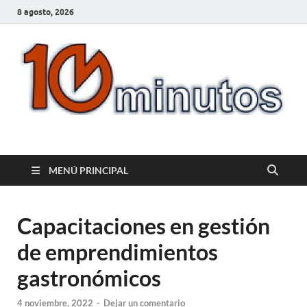
8 agosto, 2026
10minutos.com.uy
Tu conexión con Salto
MENÚ PRINCIPAL
Capacitaciones en gestión
de emprendimientos
gastronómicos
4 noviembre, 2022
-
Dejar un comentario