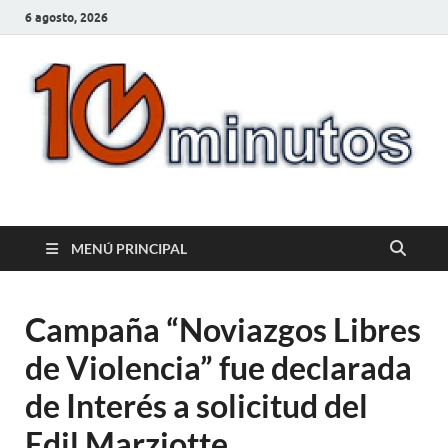
6 agosto, 2026
10minutos.com.uy
Tu conexión con Salto
MENÚ PRINCIPAL
Campaña “Noviazgos Libres
de Violencia” fue declarada
de Interés a solicitud del
Edil Marziotte