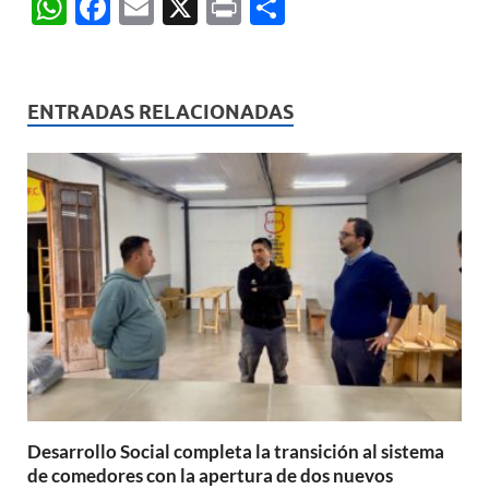
W
F
E
X
P
C
h
ac
m
ri
o
at
e
ail
nt
m
s
b
p
ENTRADAS RELACIONADAS
A
o
ar
p
o
ti
p
k
r
Desarrollo Social completa la transición al sistema
de comedores con la apertura de dos nuevos