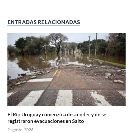
h
ac
m
ri
o
at
e
ail
nt
m
s
b
p
ENTRADAS RELACIONADAS
A
o
ar
p
o
ti
p
k
r
El Río Uruguay comenzó a descender y no se
registraron evacuaciones en Salto
9 agosto, 2026