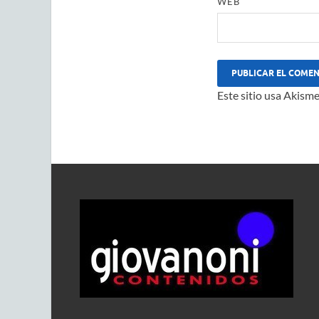
WEB
Este sitio usa Akisme