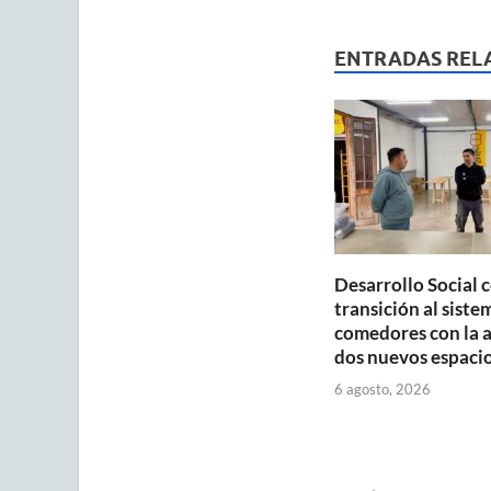
at
e
ai
s
b
ENTRADAS REL
A
o
p
o
p
k
Desarrollo Social 
transición al siste
comedores con la 
dos nuevos espaci
6 agosto, 2026