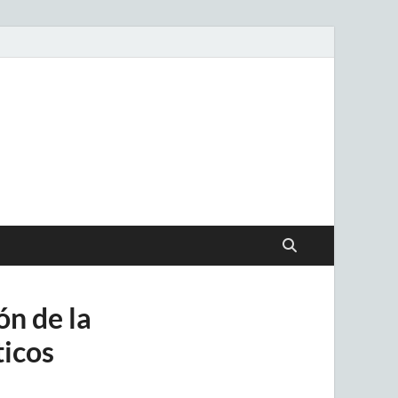
.uy
ón de la
icos