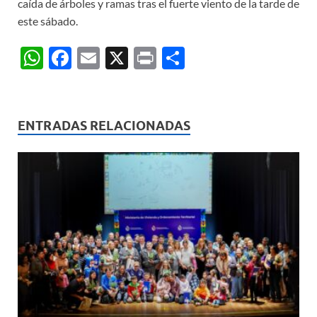
caída de árboles y ramas tras el fuerte viento de la tarde de
este sábado.
W
F
E
X
P
C
h
ac
m
ri
o
at
e
ail
nt
m
s
b
p
ENTRADAS RELACIONADAS
A
o
ar
p
o
ti
p
k
r