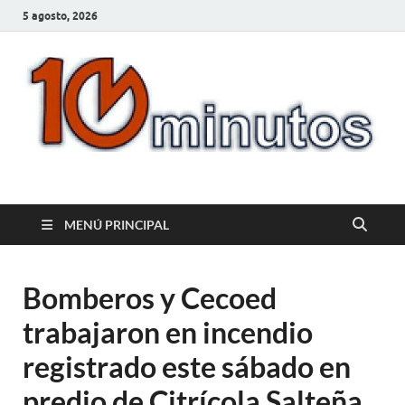
5 agosto, 2026
10minutos.com.uy
Tu conexión con Salto
MENÚ PRINCIPAL
Bomberos y Cecoed
trabajaron en incendio
registrado este sábado en
predio de Citrícola Salteña