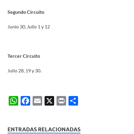
Segundo Circuito
Junio 30, Julio 1 y 12
Tercer Circuito
Julio 28, 19 y 30.
W
F
E
X
P
C
h
ac
m
ri
o
at
e
ail
nt
m
s
b
p
ENTRADAS RELACIONADAS