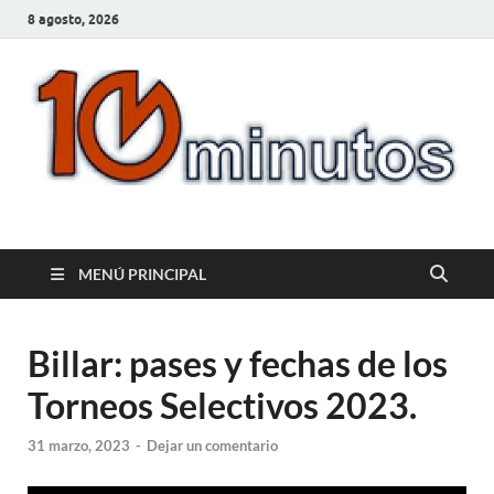
8 agosto, 2026
10minutos.com.uy
Tu conexión con Salto
MENÚ PRINCIPAL
Billar: pases y fechas de los
Torneos Selectivos 2023.
31 marzo, 2023
-
Dejar un comentario