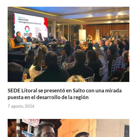
A
o
ar
p
o
ti
p
k
r
SEDE Litoral se presentó en Salto con una mirada
puesta en el desarrollo de la región
7 agosto, 2026