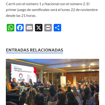
Carril con el número 1 y Nacional con el número 2. El
primer juego de semifinales será el lunes 22 de noviembre
desde las 21 horas.
W
F
E
X
P
C
h
ac
m
ri
o
at
e
ail
nt
m
s
b
p
ENTRADAS RELACIONADAS
A
o
ar
p
o
ti
p
k
r