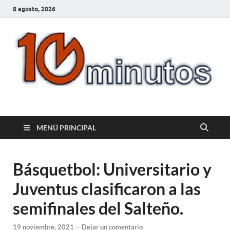
8 agosto, 2026
10minutos.com.uy
Tu conexión con Salto
MENÚ PRINCIPAL
Básquetbol: Universitario y
Juventus clasificaron a las
semifinales del Salteño.
19 noviembre, 2021
-
Dejar un comentario