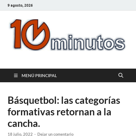
9 agosto, 2026
10minutos.com.uy
Tu conexión con Salto
MENÚ PRINCIPAL
Básquetbol: las categorías
formativas retornan a la
cancha.
18 julio, 2022
-
Dejar un comentario