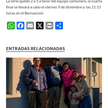
La serie quedó 2 a 1 a favor del equipo carbonero, la cuarta
final se llevará a cabo el viernes 9 de diciembre a las 21:15
horas en el Bernasconi.
W
F
E
X
P
C
h
ac
m
ri
o
at
e
ail
nt
m
s
b
p
ENTRADAS RELACIONADAS
A
o
ar
p
o
ti
p
k
r