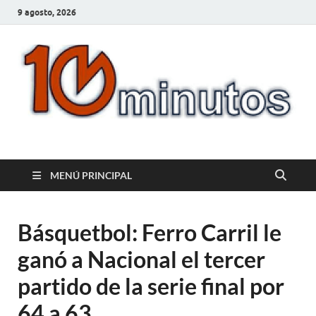
9 agosto, 2026
10minutos.com.uy
Tu conexión con Salto
MENÚ PRINCIPAL
Básquetbol: Ferro Carril le
ganó a Nacional el tercer
partido de la serie final por
64 a 63.