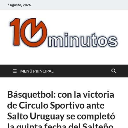
7 agosto, 2026
10minutos.com.uy
Tu conexión con Salto
MENÚ PRINCIPAL
Básquetbol: con la victoria
de Circulo Sportivo ante
Salto Uruguay se completó
la quinta fecha del Salteño.