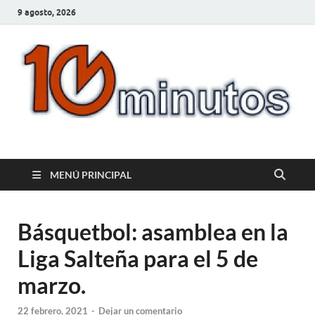
9 agosto, 2026
10minutos.com.uy
Tu conexión con Salto
MENÚ PRINCIPAL
Básquetbol: asamblea en la
Liga Salteña para el 5 de
marzo.
22 febrero, 2021
-
Dejar un comentario