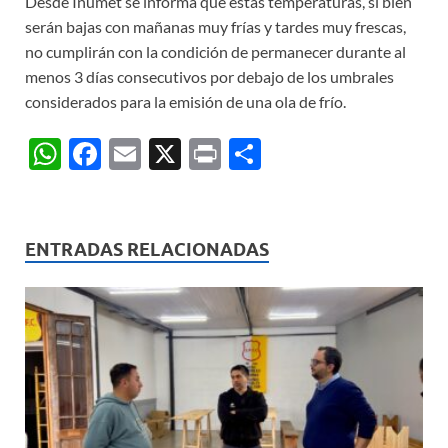
Desde Inumet se informa que estas temperaturas, si bien
serán bajas con mañanas muy frías y tardes muy frescas,
no cumplirán con la condición de permanecer durante al
menos 3 días consecutivos por debajo de los umbrales
considerados para la emisión de una ola de frío.
W
F
E
X
P
C
h
ac
m
ri
o
at
e
ail
nt
m
s
b
p
ENTRADAS RELACIONADAS
A
o
ar
p
o
ti
p
k
r