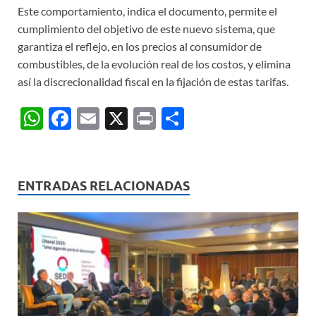
Este comportamiento, indica el documento, permite el
cumplimiento del objetivo de este nuevo sistema, que
garantiza el reflejo, en los precios al consumidor de
combustibles, de la evolución real de los costos, y elimina
así la discrecionalidad fiscal en la fijación de estas tarifas.
W
F
E
X
P
C
h
ac
m
ri
o
at
e
ail
nt
m
s
b
p
ENTRADAS RELACIONADAS
A
o
ar
p
o
ti
p
k
r