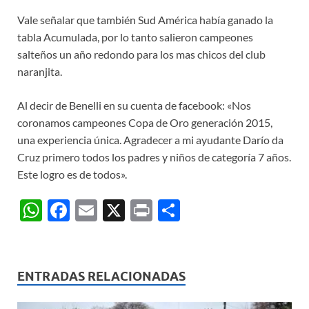
Vale señalar que también Sud América había ganado la
tabla Acumulada, por lo tanto salieron campeones
salteños un año redondo para los mas chicos del club
naranjita.
Al decir de Benelli en su cuenta de facebook: «Nos
coronamos campeones Copa de Oro generación 2015,
una experiencia única. Agradecer a mi ayudante Darío da
Cruz primero todos los padres y niños de categoría 7 años.
Este logro es de todos».
W
F
E
X
P
C
h
ac
m
ri
o
at
e
ail
nt
m
s
b
p
ENTRADAS RELACIONADAS
A
o
ar