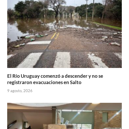
p
o
ti
p
k
r
El Río Uruguay comenzó a descender y no se
registraron evacuaciones en Salto
9 agosto, 2026