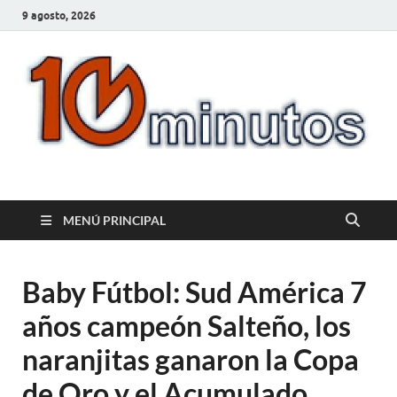
9 agosto, 2026
10minutos.com.uy
Tu conexión con Salto
MENÚ PRINCIPAL
Baby Fútbol: Sud América 7
años campeón Salteño, los
naranjitas ganaron la Copa
de Oro y el Acumulado.