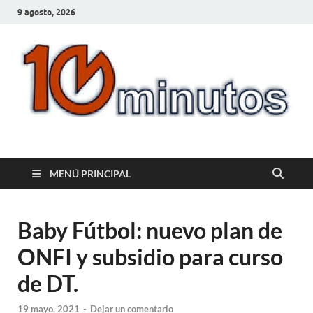
9 agosto, 2026
10minutos.com.uy
Tu conexión con Salto
MENÚ PRINCIPAL
Baby Fútbol: nuevo plan de
ONFI y subsidio para curso
de DT.
19 mayo, 2021
-
Dejar un comentario