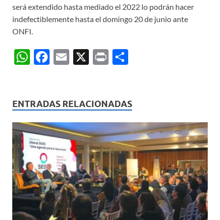
será extendido hasta mediado el 2022 lo podrán hacer
indefectiblemente hasta el domingo 20 de junio ante
ONFI.
W
F
E
X
P
C
h
ac
m
ri
o
at
e
ail
nt
m
s
b
p
ENTRADAS RELACIONADAS
A
o
ar
p
o
ti
p
k
r