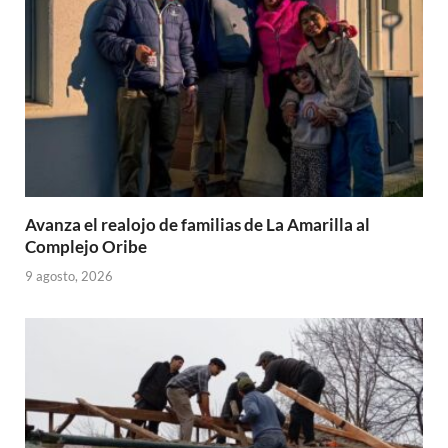
p
k
r
Avanza el realojo de familias de La Amarilla al
Complejo Oribe
9 agosto, 2026