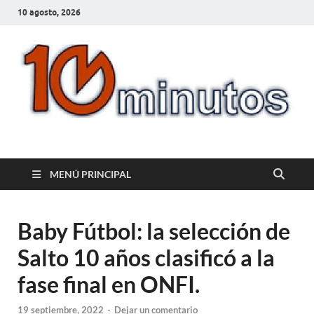
10 agosto, 2026
10minutos.com.uy
Tu conexión con Salto
MENÚ PRINCIPAL
Baby Fútbol: la selección de
Salto 10 años clasificó a la
fase final en ONFI.
19 septiembre, 2022
-
Dejar un comentario