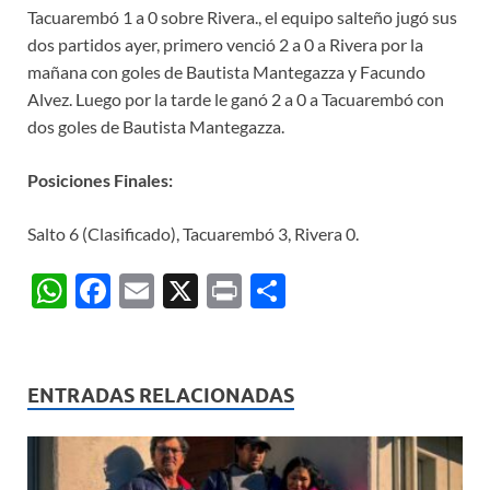
Tacuarembó 1 a 0 sobre Rivera., el equipo salteño jugó sus
dos partidos ayer, primero venció 2 a 0 a Rivera por la
mañana con goles de Bautista Mantegazza y Facundo
Alvez. Luego por la tarde le ganó 2 a 0 a Tacuarembó con
dos goles de Bautista Mantegazza.
Posiciones Finales:
Salto 6 (Clasificado), Tacuarembó 3, Rivera 0.
W
F
E
X
P
C
h
ac
m
ri
o
at
e
ail
nt
m
s
b
p
ENTRADAS RELACIONADAS
A
o
ar
p
o
ti