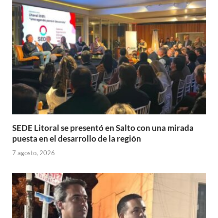
p
o
ti
p
k
r
SEDE Litoral se presentó en Salto con una mirada
puesta en el desarrollo de la región
7 agosto, 2026