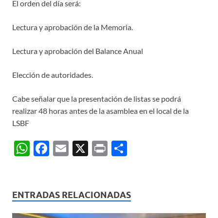
El orden del día será:
Lectura y aprobación de la Memoria.
Lectura y aprobación del Balance Anual
Elección de autoridades.
Cabe señalar que la presentación de listas se podrá
realizar 48 horas antes de la asamblea en el local de la
LSBF
W
F
E
X
P
C
h
ac
m
ri
o
at
e
ail
nt
m
s
b
p
ENTRADAS RELACIONADAS
A
o
ar