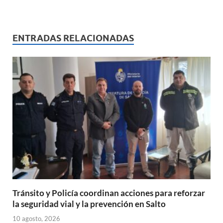
h
ac
m
ri
o
at
e
ail
nt
m
s
b
p
ENTRADAS RELACIONADAS
A
o
ar
p
o
ti
p
k
r
Tránsito y Policía coordinan acciones para reforzar
la seguridad vial y la prevención en Salto
10 agosto, 2026