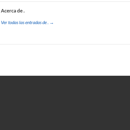
Acerca de .
Ver todas las entradas de . →