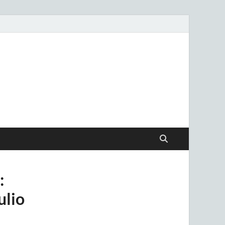
.uy
:
ulio