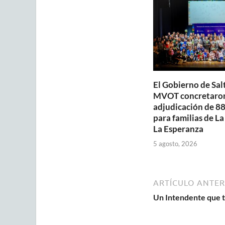
p
o
p
k
El Gobierno de Salt
MVOT concretaron
adjudicación de 88
para familias de La
La Esperanza
5 agosto, 2026
ARTÍCULO ANTER
Un Intendente que te