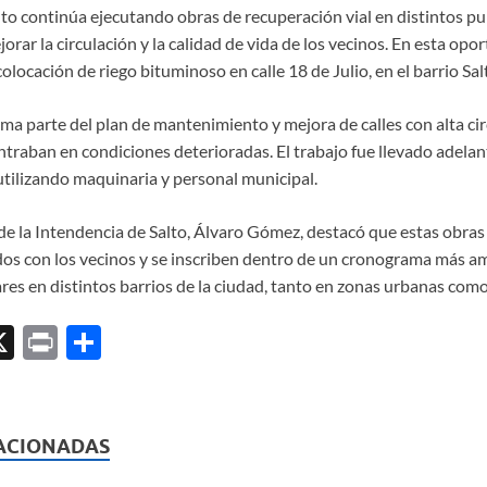
to continúa ejecutando obras de recuperación vial en distintos pu
orar la circulación y la calidad de vida de los vecinos. En esta opo
colocación de riego bituminoso en calle 18 de Julio, en el barrio Sa
ma parte del plan de mantenimiento y mejora de calles con alta cir
traban en condiciones deterioradas. El trabajo fue llevado adelan
utilizando maquinaria y personal municipal.
 de la Intendencia de Salto, Álvaro Gómez, destacó que estas obra
 con los vecinos y se inscriben dentro de un cronograma más am
ares en distintos barrios de la ciudad, tanto en zonas urbanas com
X
P
C
ri
o
l
nt
m
p
ACIONADAS
ar