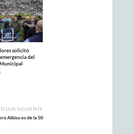
lores solicitó
a emergencia del
Municipal
6
ÍCULO SIGUIENTE
ero Albisu es de la 50