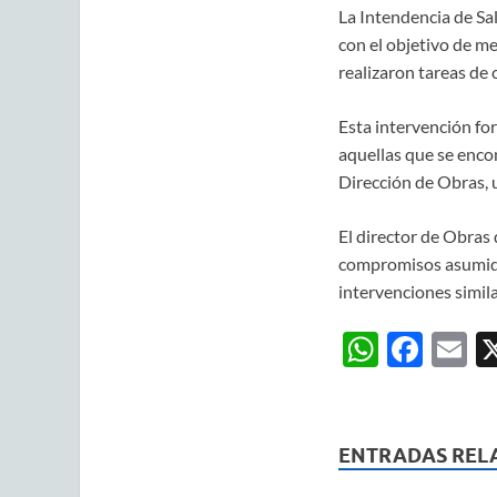
La Intendencia de Sal
con el objetivo de mej
realizaron tareas de 
Esta intervención for
aquellas que se encon
Dirección de Obras, 
El director de Obras
compromisos asumidos
intervenciones simil
W
F
E
h
ac
m
at
e
ai
s
b
ENTRADAS REL
A
o