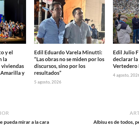
ti
r
o y el
Edil Eduardo Varela Minutti:
Edil Julio F
 la
“Las obras no se miden por los
declarar l
 viviendas
discursos, sino por los
Vertedero 
 Amarilla y
resultados”
4 agosto, 202
5 agosto, 2026
IOR
ART
 pueda mirar a la cara
Albisu es de todos, p