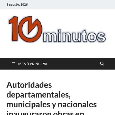
8 agosto, 2026
10minutos.com.uy
Tu conexión con Salto
MENÚ PRINCIPAL
Autoridades
departamentales,
municipales y nacionales
inauguraron obras en