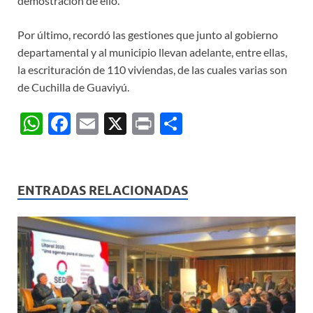
demostración de ello.
Por último, recordó las gestiones que junto al gobierno
departamental y al municipio llevan adelante, entre ellas,
la escrituración de 110 viviendas, de las cuales varias son
de Cuchilla de Guaviyú.
W
F
E
X
P
C
h
ac
m
ri
o
at
e
ail
nt
m
s
b
p
ENTRADAS RELACIONADAS
A
o
ar
p
o
ti
p
k
r