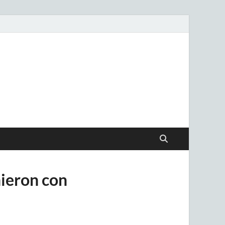
.uy
nieron con