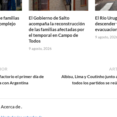
e familias
El Gobierno de Salto
El Río Uru
Complejo
acompaña la reconstrucción
descender 
de las familias afectadas por
evacuacion
el temporal en Campo de
9 agosto, 202
Todos
9 agosto, 2026
IOR
ART
factorio el primer día de
Albisu, Lima y Coutinho junto a
a con Argentina
todos los partidos se re
Acerca de .