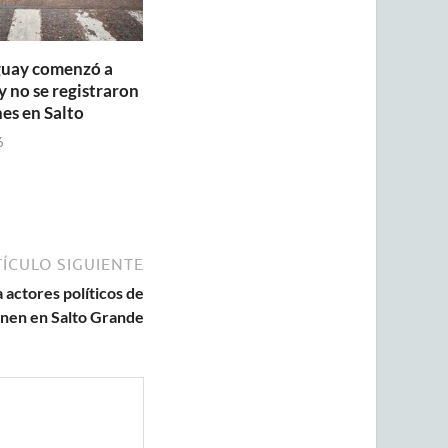
guay comenzó a
y no se registraron
es en Salto
6
ÍCULO SIGUIENTE
 actores políticos de
únen en Salto Grande