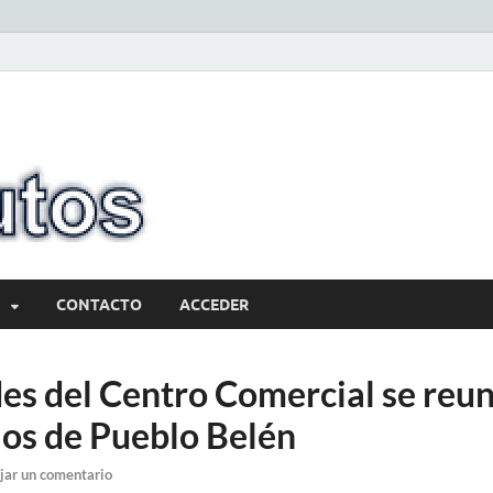
10minutos.com
Tu conexión con Salto
CONTACTO
ACCEDER
es del Centro Comercial se reu
os de Pueblo Belén
jar un comentario