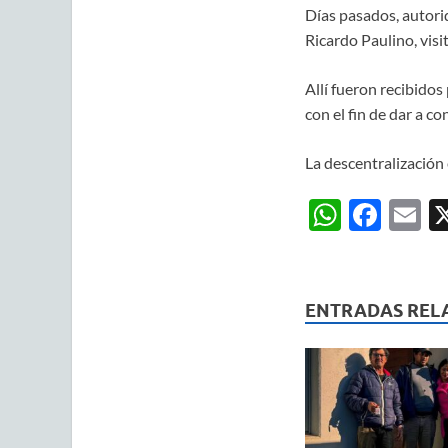
Días pasados, autori
Ricardo Paulino, visi
Allí fueron recibidos
con el fin de dar a 
La descentralización 
W
F
E
h
ac
m
at
e
ai
s
b
ENTRADAS REL
A
o
p
o
p
k