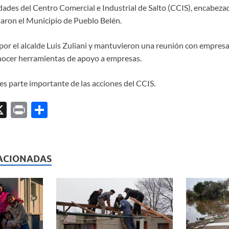
dades del Centro Comercial e Industrial de Salto (CCIS), encabeza
taron el Municipio de Pueblo Belén.
 por el alcalde Luis Zuliani y mantuvieron una reunión con empresar
conocer herramientas de apoyo a empresas.
es parte importante de las acciones del CCIS.
X
P
C
ri
o
l
nt
m
p
ACIONADAS
ar
ti
r