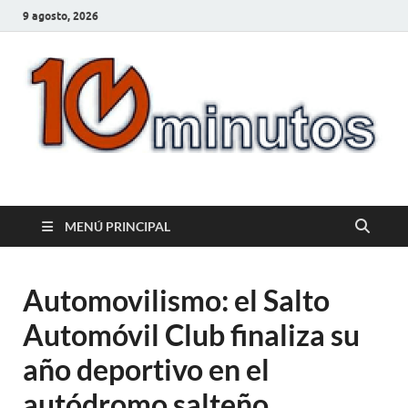
9 agosto, 2026
10minutos.com.uy
Tu conexión con Salto
MENÚ PRINCIPAL
Automovilismo: el Salto
Automóvil Club finaliza su
año deportivo en el
autódromo salteño.