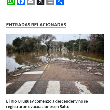
W
F
E
X
P
C
h
ac
m
ri
o
at
e
ail
nt
m
s
b
p
ENTRADAS RELACIONADAS
A
o
ar
p
o
ti
p
k
r
El Río Uruguay comenzó a descender y no se
registraron evacuaciones en Salto