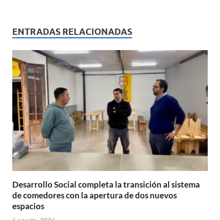
h
ac
m
ri
o
at
e
ail
nt
m
s
b
p
ENTRADAS RELACIONADAS
A
o
ar
p
o
ti
p
k
r
Desarrollo Social completa la transición al sistema
de comedores con la apertura de dos nuevos
espacios