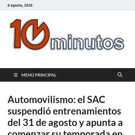
6 agosto, 2026
10minutos.com.uy
Tu conexión con Salto
MENÚ PRINCIPAL
Automovilismo: el SAC
suspendió entrenamientos
del 31 de agosto y apunta a
comenzar su temporada en