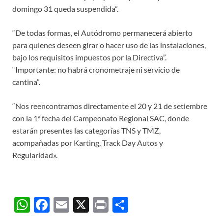
domingo 31 queda suspendida”.
“De todas formas, el Autódromo permanecerá abierto
para quienes deseen girar o hacer uso de las instalaciones,
bajo los requisitos impuestos por la Directiva”.
“Importante: no habrá cronometraje ni servicio de
cantina”.
“Nos reencontramos directamente el 20 y 21 de setiembre
con la 1ª fecha del Campeonato Regional SAC, donde
estarán presentes las categorías TNS y TMZ,
acompañadas por Karting, Track Day Autos y
Regularidad».
W
F
E
X
P
C