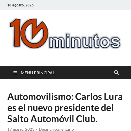
10 agosto, 2026
10minutos.com.uy
Tu conexión con Salto
MENÚ PRINCIPAL
Automovilismo: Carlos Lura
es el nuevo presidente del
Salto Automóvil Club.
17 marzo, 2023
-
Dejar un comentario