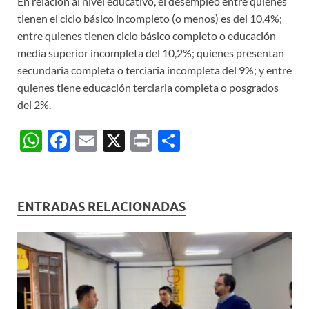
En relación al nivel educativo, el desempleo entre quienes
tienen el ciclo básico incompleto (o menos) es del 10,4%;
entre quienes tienen ciclo básico completo o educación
media superior incompleta del 10,2%; quienes presentan
secundaria completa o terciaria incompleta del 9%; y entre
quienes tiene educación terciaria completa o posgrados
del 2%.
W
F
E
X
P
C
h
ac
m
ri
o
at
e
ail
nt
m
s
b
p
ENTRADAS RELACIONADAS
A
o
ar
p
o
ti
p
k
r