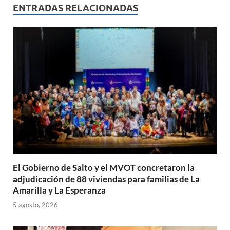
s
b
p
ENTRADAS RELACIONADAS
A
o
ar
p
o
ti
p
k
r
El Gobierno de Salto y el MVOT concretaron la
adjudicación de 88 viviendas para familias de La
Amarilla y La Esperanza
5 agosto, 2026