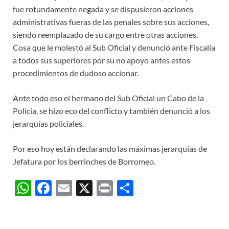
fue rotundamente negada y se dispusieron acciones
administrativas fueras de las penales sobre sus acciones,
siendo reemplazado de su cargo entre otras acciones.
Cosa que le molestó al Sub Oficial y denunció ante Fiscalía
a todos sus superiores por su no apoyo antes estos
procedimientos de dudoso accionar.
Ante todo eso el hermano del Sub Oficial un Cabo de la
Policía, se hizo eco del conflicto y también denunció a los
jerarquías policiales.
Por eso hoy están declarando las máximas jerarquías de
Jefatura por los berrinches de Borromeo.
W
F
E
X
P
C
h
ac
m
ri
o
at
e
ail
nt
m