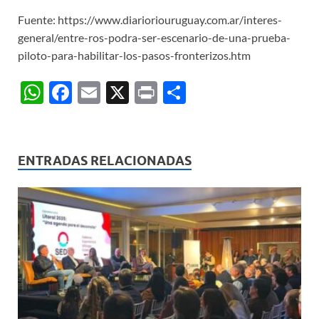
Fuente: https://www.diarioriouruguay.com.ar/interes-
general/entre-ros-podra-ser-escenario-de-una-prueba-
piloto-para-habilitar-los-pasos-fronterizos.htm
W
F
E
X
P
C
h
ac
m
ri
o
at
e
ail
nt
m
s
b
p
ENTRADAS RELACIONADAS
A
o
ar
p
o
ti
p
k
r