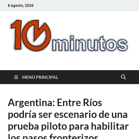
8 agosto, 2026
10minutos.com.uy
Tu conexión con Salto
MENÚ PRINCIPAL
Argentina: Entre Ríos
podría ser escenario de una
prueba piloto para habilitar
los pasos fronterizos