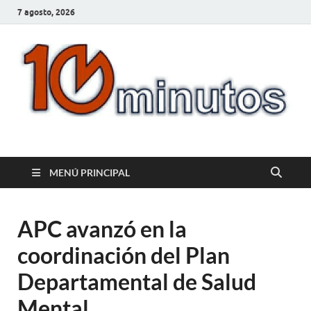
7 agosto, 2026
10minutos.com.uy
Tu conexión con Salto
MENÚ PRINCIPAL
APC avanzó en la
coordinación del Plan
Departamental de Salud
Mental