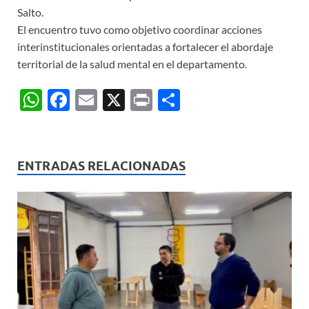
Salto.
El encuentro tuvo como objetivo coordinar acciones
interinstitucionales orientadas a fortalecer el abordaje
territorial de la salud mental en el departamento.
W
F
E
X
P
C
h
ac
m
ri
o
at
e
ail
nt
m
s
b
p
ENTRADAS RELACIONADAS
A
o
ar
p
o
ti
p
k
r