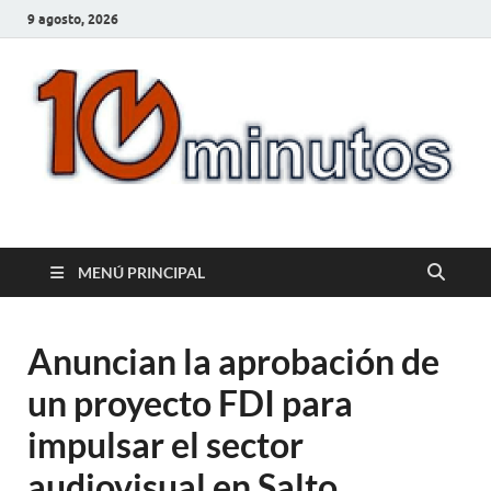
9 agosto, 2026
10minutos.com.uy
Tu conexión con Salto
MENÚ PRINCIPAL
Anuncian la aprobación de
un proyecto FDI para
impulsar el sector
audiovisual en Salto