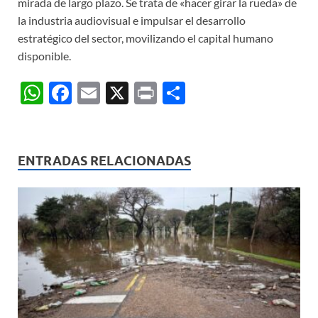
mirada de largo plazo. Se trata de «hacer girar la rueda» de
la industria audiovisual e impulsar el desarrollo
estratégico del sector, movilizando el capital humano
disponible.
W
F
E
X
P
C
h
ac
m
ri
o
at
e
ail
nt
m
s
b
p
ENTRADAS RELACIONADAS
A
o
ar
p
o
ti
p
k
r