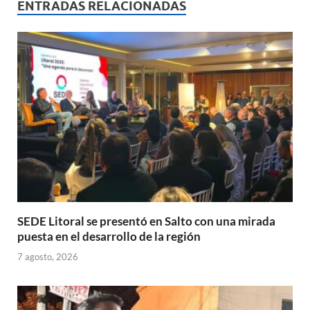
s
b
p
ENTRADAS RELACIONADAS
A
o
ar
p
o
ti
p
k
r
SEDE Litoral se presentó en Salto con una mirada
puesta en el desarrollo de la región
7 agosto, 2026