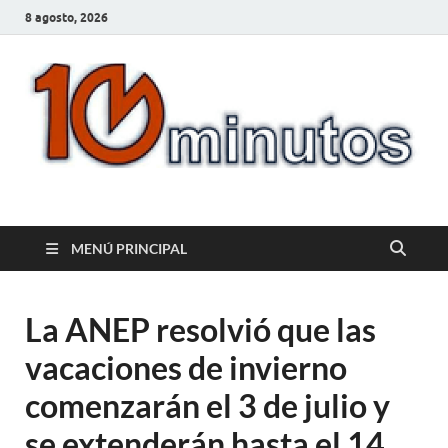
8 agosto, 2026
10minutos.com.uy
Tu conexión con Salto
MENÚ PRINCIPAL
La ANEP resolvió que las
vacaciones de invierno
comenzarán el 3 de julio y
se extenderán hasta el 14