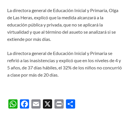
La directora general de Educación Inicial y Primaria, Olga
de Las Heras, explicó que la medida alcanzará a la
educación pública y privada, que no se aplicará la
virtualidad y que al término del asueto se analizará si se
extiende por más días.
La directora general de Educación Inicial y Primaria se
refirió a las inasistencias y explicó que en los niveles de 4 y
5 años, de 37 días hábiles, el 32% de los niños no concurrió
a clase por más de 20 días.
W
F
E
X
P
C
h
ac
m
ri
o
at
e
ail
nt
m