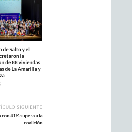
 de Salto y el
retaron la
ón de 88 viviendas
as de La Amarilla y
za
6
ÍCULO SIGUIENTE
 con 41% supera a la
coalición