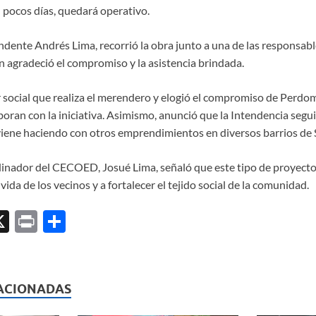
 pocos días, quedará operativo.
ndente Andrés Lima, recorrió la obra junto a una de las responsabl
n agradeció el compromiso y la asistencia brindada.
r social que realiza el merendero y elogió el compromiso de Perdo
boran con la iniciativa. Asimismo, anunció que la Intendencia segu
ene haciendo con otros emprendimientos en diversos barrios de S
rdinador del CECOED, Josué Lima, señaló que este tipo de proyect
vida de los vecinos y a fortalecer el tejido social de la comunidad.
X
P
C
ri
o
l
nt
m
p
ACIONADAS
ar