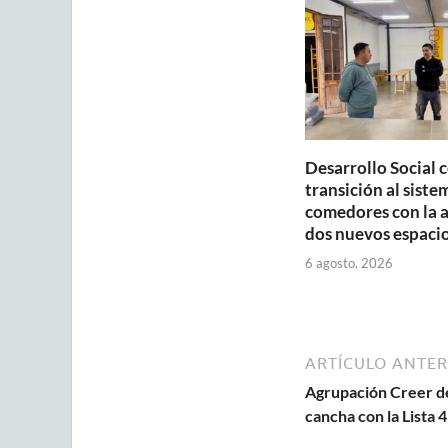
p
o
p
k
Desarrollo Social 
transición al siste
comedores con la 
dos nuevos espaci
6 agosto, 2026
ARTÍCULO ANTER
Agrupación Creer de 
cancha con la Lista 