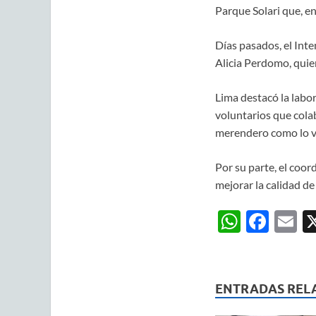
Parque Solari que, en
Días pasados, el Inte
Alicia Perdomo, quie
Lima destacó la labo
voluntarios que cola
merendero como lo vi
Por su parte, el coo
mejorar la calidad de 
W
F
E
h
ac
m
at
e
ai
s
b
ENTRADAS REL
A
o