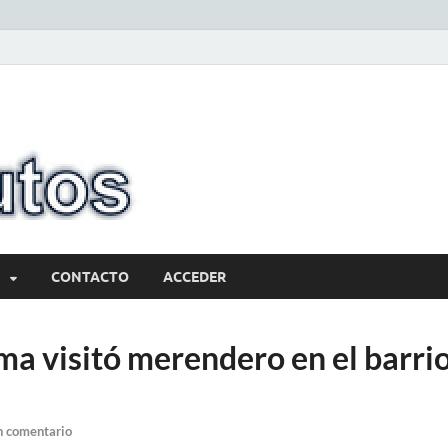
10minutos.com
Tu conexión con Salto
CONTACTO
ACCEDER
ma visitó merendero en el barri
n comentario