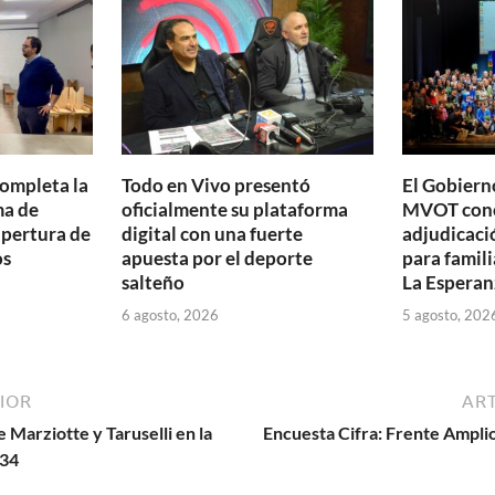
ti
r
completa la
Todo en Vivo presentó
El Gobierno
ma de
oficialmente su plataforma
MVOT conc
apertura de
digital con una fuerte
adjudicaci
os
apuesta por el deporte
para famili
salteño
La Esperan
6 agosto, 2026
5 agosto, 202
IOR
ART
Marziotte y Taruselli en la
Encuesta Cifra: Frente Amplio
434