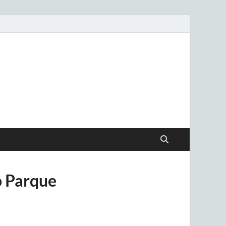
.uy
o Parque