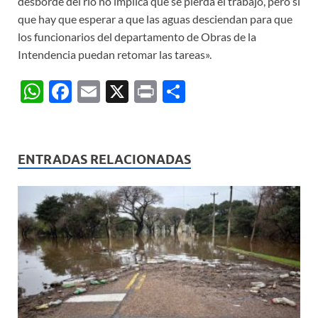
desborde del río no implica que se pierda el trabajo, pero sí
que hay que esperar a que las aguas desciendan para que
los funcionarios del departamento de Obras de la
Intendencia puedan retomar las tareas».
W
F
E
X
P
C
h
ac
m
ri
o
at
e
ail
nt
m
s
b
p
ENTRADAS RELACIONADAS
A
o
ar
p
o
ti
p
k
r