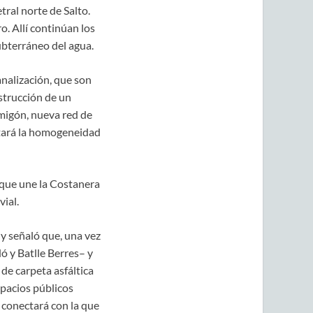
ral norte de Salto.
. Allí continúan los
ubterráneo del agua.
nalización, que son
nstrucción de un
rmigón, nueva red de
rtará la homogeneidad
 que une la Costanera
ial.
 y señaló que, una vez
ó y Batlle Berres– y
de carpeta asfáltica
spacios públicos
 conectará con la que