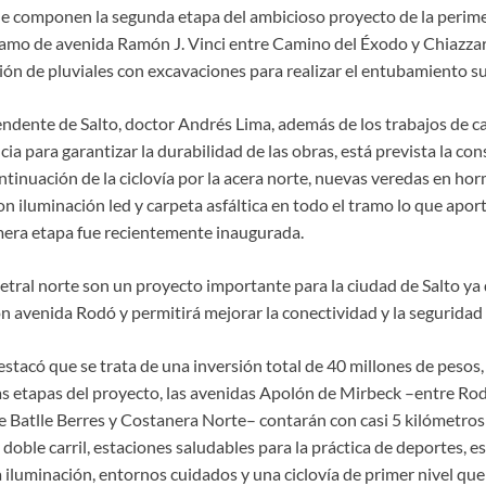
e componen la segunda etapa del ambicioso proyecto de la perimet
amo de avenida Ramón J. Vinci entre Camino del Éxodo y Chiazzaro
ción de pluviales con excavaciones para realizar el entubamiento s
endente de Salto, doctor Andrés Lima, además de los trabajos de ca
a para garantizar la durabilidad de las obras, está prevista la co
ontinuación de la ciclovía por la acera norte, nuevas veredas en ho
n iluminación led y carpeta asfáltica en todo el tramo lo que apo
mera etapa fue recientemente inaugurada.
metral norte son un proyecto importante para la ciudad de Salto ya
n avenida Rodó y permitirá mejorar la conectividad y la seguridad v
stacó que se trata de una inversión total de 40 millones de pesos,
s etapas del proyecto, las avenidas Apolón de Mirbeck –entre Rod
e Batlle Berres y Costanera Norte– contarán con casi 5 kilómetros 
 doble carril, estaciones saludables para la práctica de deportes, e
 iluminación, entornos cuidados y una ciclovía de primer nivel que