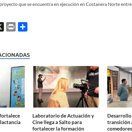
 proyecto que se encuentra en ejecución en Costanera Norte entre
X
P
C
ri
o
l
nt
m
p
ACIONADAS
ar
ti
r
fortalece
Laboratorio de Actuación y
Desarrollo
 lactancia
Cine llega a Salto para
transición 
fortalecer la formación
comedores 