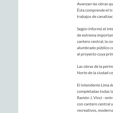
Avanzan las obras qu
Ésta comprende el tr
trabajos de canaliza
Según informó el int
de extrema importanci
cantero central, la c
alumbrado público co
al proyecto cuya pri
Las obras de la peri
Norte de la ciudad co
El intendente Lima de
completadas todas la
Ramón J. Vinci –entr
con cantero central y
recreativos, moderna