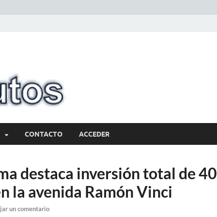
10minutos.com
Tu conexión con Salto
CONTACTO
ACCEDER
ma destaca inversión total de 40
en la avenida Ramón Vinci
jar un comentario