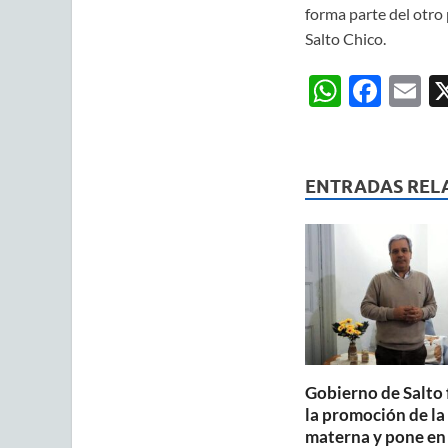
forma parte del otro
Salto Chico.
W
F
E
h
ac
m
at
e
ai
s
b
ENTRADAS REL
A
o
p
o
p
k
Gobierno de Salto 
la promoción de la
materna y pone en