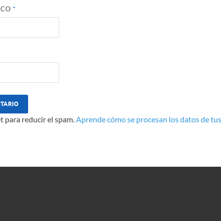
ICO
*
t para reducir el spam.
Aprende cómo se procesan los datos de tus