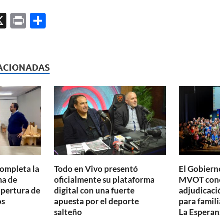
X
P
C
ri
o
l
nt
m
p
ACIONADAS
ar
ti
r
completa la
Todo en Vivo presentó
El Gobierno
ma de
oficialmente su plataforma
MVOT conc
apertura de
digital con una fuerte
adjudicaci
os
apuesta por el deporte
para famili
salteño
La Esperan