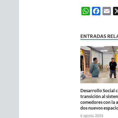
W
F
E
h
ac
m
at
e
ai
s
b
ENTRADAS REL
A
o
p
o
p
k
Desarrollo Social 
transición al siste
comedores con la 
dos nuevos espaci
6 agosto, 2026