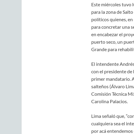
Este miércoles tuvo l
para la zona de Salt
políticos quienes, e
para concretar una s
en encabezar el proy
puerto seco, un puert
Grande para rehabilit
El intendente Andrés
con el presidente de 
primer mandatario. A
salteños (Álvaro Lim
Comisión Técnica Mix
Carolina Palacios.
Lima señaló que, “co
cualquiera sea el int
por acá entendemos q