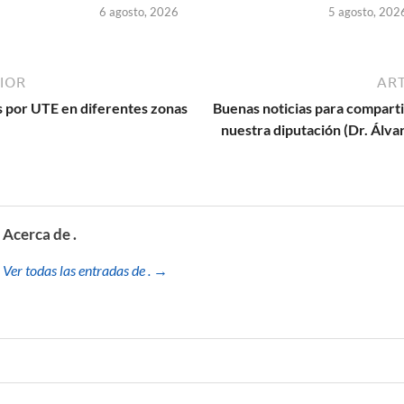
6 agosto, 2026
5 agosto, 202
IOR
ART
 por UTE en diferentes zonas
Buenas noticias para comparti
nuestra diputación (Dr. Álva
Acerca de .
Ver todas las entradas de . →