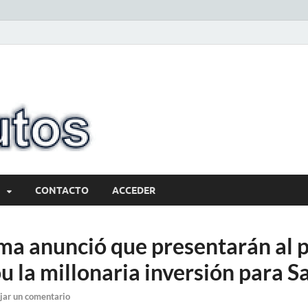
10minutos.com
Tu conexión con Salto
CONTACTO
ACCEDER
ma anunció que presentarán al 
u la millonaria inversión para S
jar un comentario