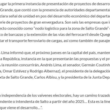
ugar la primera instancia de presentación de proyectos de desarrol
o Grande, que contó con la presencia de autoridades departamental
n clara señal de unidad en pos del desarrollo económico del depart
erie de proyectos de gran envergadura. Son seis las empresas que 
ecto conocido como “nodo logístico para la zona de Salto Grande
o de barcazas y la extensión de las vías del ferrocarril desde Queg
ar el transporte ferroviario de cargas, así como también de pasaje
 Lima informó que, el próximo jueves en la capital del país, mant
la República, instancia en la que presentarán las propuestas y el p
 la reunión concurrirán, Andrés Lima, el senador, Germán Coutinho
a, Omar Estévez y Rodrigo Albernaz), el presidente de la delegació
ta de Salto Grande, Carlos Albisu, y la presidenta de la Junta Dep
n independencia de los vaivenes electorales, hay un camino trazado
endente o intendenta de Salto a partir del año 2025… Esta es la lín
ue viene el desarrollo…”.