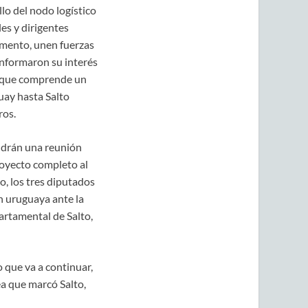
lo del nodo logístico
es y dirigentes
amento, unen fuerzas
informaron su interés
” que comprende un
uay hasta Salto
ros.
endrán una reunión
royecto completo al
, los tres diputados
n uruguaya ante la
artamental de Salto,
 que va a continuar,
ea que marcó Salto,