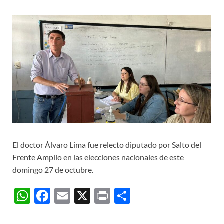
El doctor Álvaro Lima fue relecto diputado por Salto del
Frente Amplio en las elecciones nacionales de este
domingo 27 de octubre.
W
F
E
X
P
C
h
ac
m
ri
o