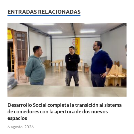
at
e
ail
nt
m
s
b
p
ENTRADAS RELACIONADAS
A
o
ar
p
o
ti
p
k
r
Desarrollo Social completa la transición al sistema
de comedores con la apertura de dos nuevos
espacios
6 agosto, 2026