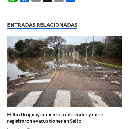
h
ac
m
ri
o
at
e
ail
nt
m
s
b
p
ENTRADAS RELACIONADAS
A
o
ar
p
o
ti
p
k
r
El Río Uruguay comenzó a descender y no se
registraron evacuaciones en Salto