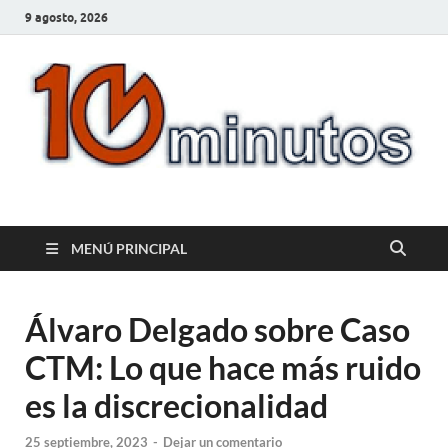
9 agosto, 2026
10minutos.com.uy
Tu conexión con Salto
MENÚ PRINCIPAL
Álvaro Delgado sobre Caso
CTM: Lo que hace más ruido
es la discrecionalidad
25 septiembre, 2023
-
Dejar un comentario