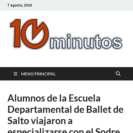
7 agosto, 2026
10minutos.com.uy
Tu conexión con Salto
MENÚ PRINCIPAL
Alumnos de la Escuela
Departamental de Ballet de
Salto viajaron a
especializarse con el Sodre