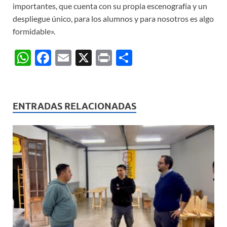
importantes, que cuenta con su propia escenografía y un
despliegue único, para los alumnos y para nosotros es algo
formidable».
W
F
E
X
P
C
h
ac
m
ri
o
at
e
ail
nt
m
s
b
p
ENTRADAS RELACIONADAS
A
o
ar
p
o
ti
p
k
r