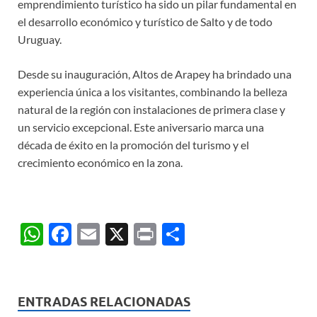
emprendimiento turístico ha sido un pilar fundamental en
el desarrollo económico y turístico de Salto y de todo
Uruguay.
Desde su inauguración, Altos de Arapey ha brindado una
experiencia única a los visitantes, combinando la belleza
natural de la región con instalaciones de primera clase y
un servicio excepcional. Este aniversario marca una
década de éxito en la promoción del turismo y el
crecimiento económico en la zona.
W
F
E
X
P
C
h
ac
m
ri
o
at
e
ail
nt
m
s
b
p
ENTRADAS RELACIONADAS