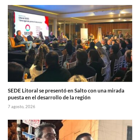
A
o
ar
p
o
ti
p
k
r
SEDE Litoral se presentó en Salto con una mirada
puesta en el desarrollo de la región
7 agosto, 2026