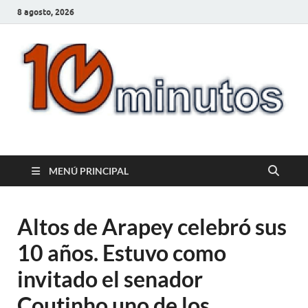
8 agosto, 2026
10minutos.com.uy
Tu conexión con Salto
MENÚ PRINCIPAL
Altos de Arapey celebró sus
10 años. Estuvo como
invitado el senador
Coutinho uno de los