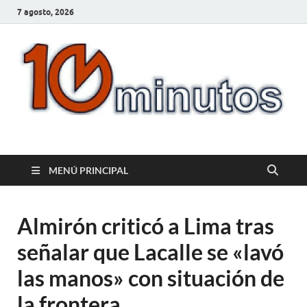
7 agosto, 2026
10minutos.com.uy
Tu conexión con Salto
MENÚ PRINCIPAL
Almirón criticó a Lima tras
señalar que Lacalle se «lavó
las manos» con situación de
la frontera