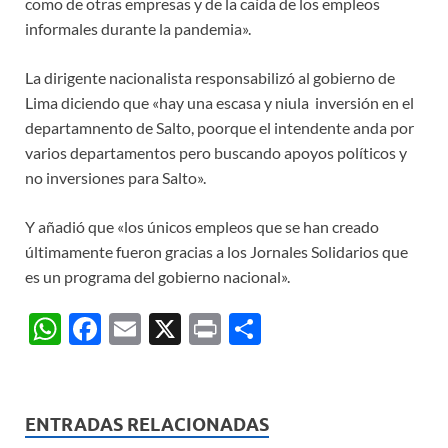
como de otras empresas y de la caída de los empleos
informales durante la pandemia».
La dirigente nacionalista responsabilizó al gobierno de
Lima diciendo que «hay una escasa y niula inversión en el
departamnento de Salto, poorque el intendente anda por
varios departamentos pero buscando apoyos políticos y
no inversiones para Salto».
Y añadió que «los únicos empleos que se han creado
últimamente fueron gracias a los Jornales Solidarios que
es un programa del gobierno nacional».
W
F
E
X
P
C
h
ac
m
ri
o
at
e
ail
nt
m
s
b
p
ENTRADAS RELACIONADAS