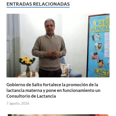
s
b
p
ENTRADAS RELACIONADAS
A
o
ar
p
o
ti
p
k
r
Gobierno de Salto fortalece la promoción de la
lactancia materna y pone en funcionamiento un
Consultorio de Lactancia
7 agosto, 2026