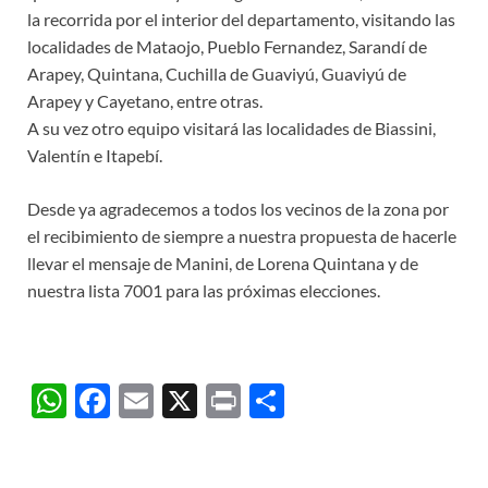
la recorrida por el interior del departamento, visitando las
localidades de Mataojo, Pueblo Fernandez, Sarandí de
Arapey, Quintana, Cuchilla de Guaviyú, Guaviyú de
Arapey y Cayetano, entre otras.
A su vez otro equipo visitará las localidades de Biassini,
Valentín e Itapebí.
Desde ya agradecemos a todos los vecinos de la zona por
el recibimiento de siempre a nuestra propuesta de hacerle
llevar el mensaje de Manini, de Lorena Quintana y de
nuestra lista 7001 para las próximas elecciones.
W
F
E
X
P
C
h
ac
m
ri
o
at
e
ail
nt
m