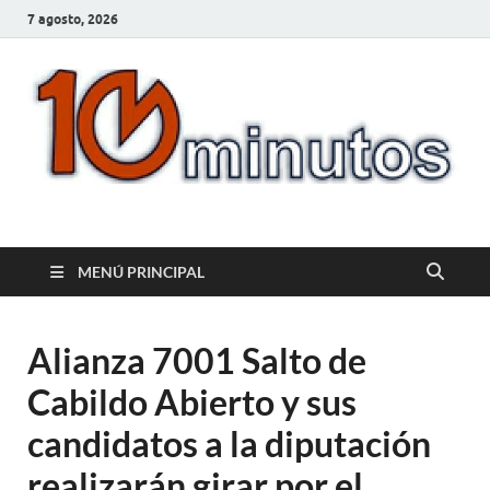
7 agosto, 2026
10minutos.com.uy
Tu conexión con Salto
MENÚ PRINCIPAL
Alianza 7001 Salto de
Cabildo Abierto y sus
candidatos a la diputación
realizarán girar por el